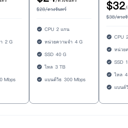
นทร์
/ดวงจันทร์
$
32
/
$
28
/ดวงจันทร์
$
38
/ดวงจั
CPU
2 แกน
CPU
ำ
2 G
หน่วยความจำ
4 G
หน่วย
SSD
40 G
SSD
ไหล
3 TB
ไหล
4
0 Mbps
แบนด์วิธ
300 Mbps
แบนด์ว