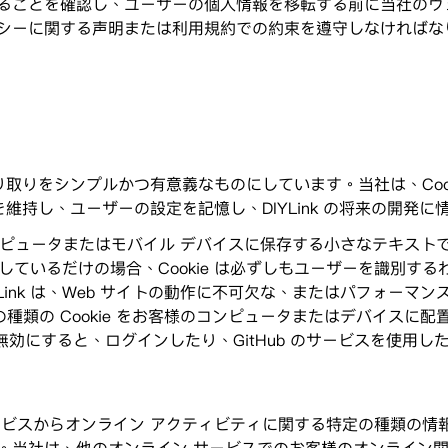
ることを確認し、ユーザーの個人情報を移転する前に当社のウ
シーに関する声明または利用規約での約束を遵守しなければな
やり取りをシンプルかつ有意義なものにしています。当社は、Cookie (
維持し、ユーザーの設定を記憶し、DIYLink の将来の開発に
様のコンピュータまたはモバイル デバイスに保存する小さなテキ
セスしているだけの場合、Cookie は必ずしもユーザーを識別する
ink は、Web サイトの動作に不可欠な、またはパフォーマンス
の種類の Cookie をお客様のコンピュータまたはデバイス
を無効にすると、ログインしたり、GitHub のサービスを使用
ービスからオンライン アクティビティに関する特定の種類の情